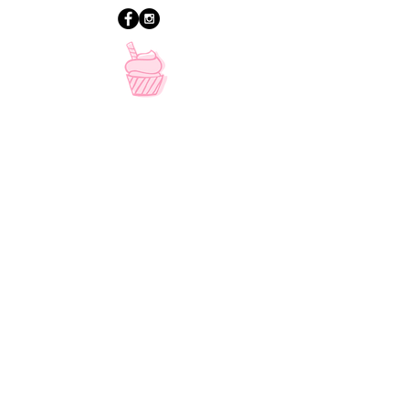
PARA INFO
LLAMA AL:
5565840925
CONTACTO
VÍA MAIL
info@peaceofcake.com.mx